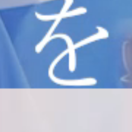
だろ
う？
自分