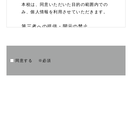
本校は、同意いただいた目的の範囲内での
み、個人情報を利用させていただきます。
第三者への提供・開示の禁止
本校は、同意いただいている場合や法令に
基づき開示を請求された場合など正当な理
由がある場合を除き、個人情報を第三者に
提供・開示いたしません。
同意する
※必須
情報セキュリティの確保、向上
本校は、個人情報の漏洩・紛失・改ざんな
どを防止するため、継続して情報セキュリ
ティの確保・向上に努めます。
個人情報の開示・訂正などへの対応
本校は､ご自身の個人情報の開示や訂正など
をご希望される場合、お申し出いただいた