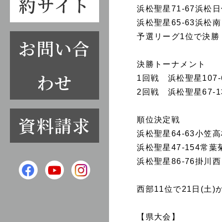
約サイト
浜松聖星71-67浜松
浜松聖星65-63浜松南
予選リーグ1位で決勝
お問い合
決勝トーナメント
わせ
1回戦 浜松聖星107
2回戦 浜松聖星67
資料請求
順位決定戦
浜松聖星64-63小笠
浜松聖星47-154
浜松聖星86-76掛川西
西部11位で21日(土
【県大会】