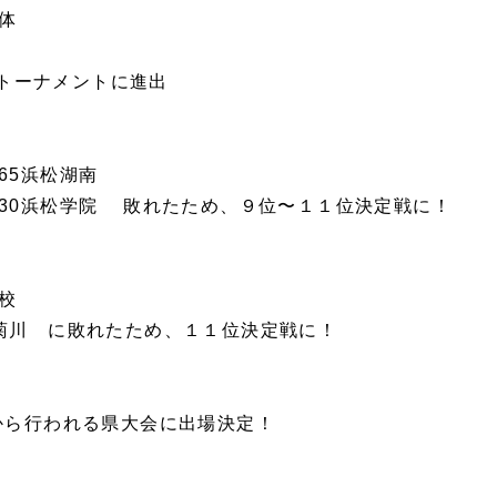
日体
トーナメントに進出
-65浜松湖南
-130浜松学院 敗れたため、９位〜１１位決定戦に！
高校
常葉菊川 に敗れたため、１１位決定戦に！
)から行われる県大会に出場決定！