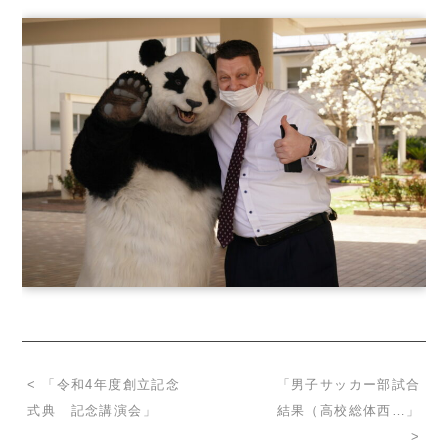
< 「令和4年度創立記念
「男子サッカー部試合
式典 記念講演会」
結果（高校総体西…」
>